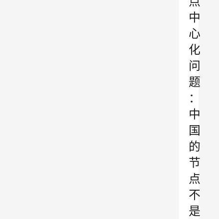
点
中
心
化
问
题
：
中
国
的
节
点
不
是