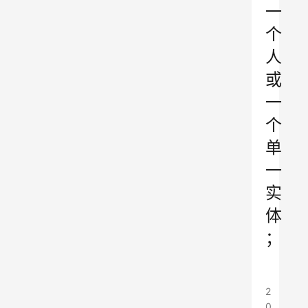
一
个
人
或
一
个
单
一
实
体
；
2
0