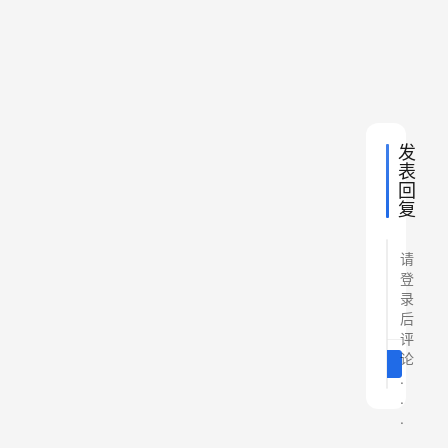
社
会
模
式
；
发
表
回
复
请
登
录
后
评
论
提交
登录
后
.
.
.