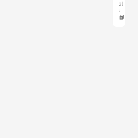
到
:
上
一
篇
：
区
块
链
早
盘
掀
涨
停
潮
，
深
大
通