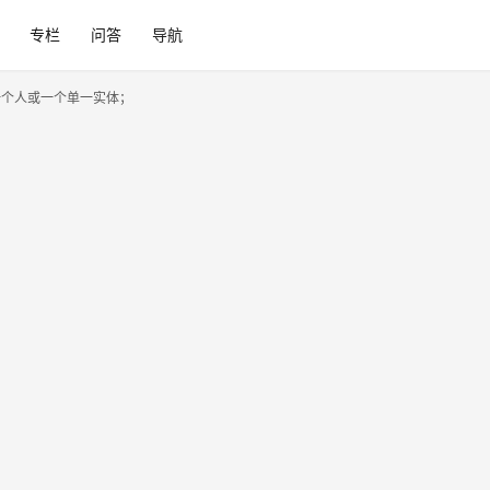
专栏
问答
导航
一个人或一个单一实体；