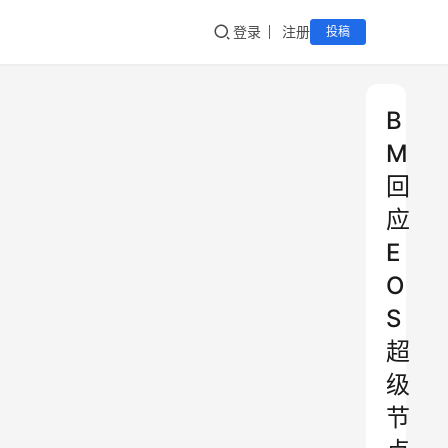
登录
注册
投稿
B
M
回
应
E
O
S
超
级
节