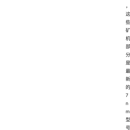
7
n
m