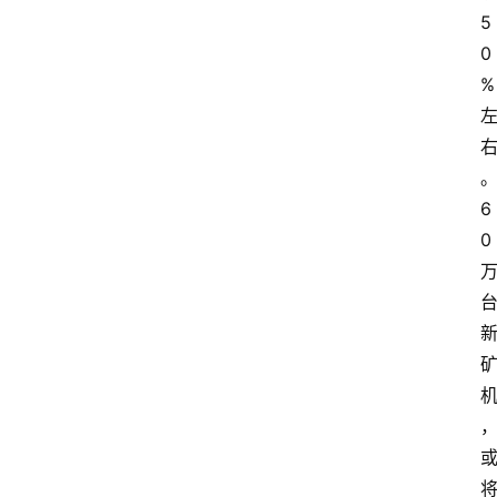
专
5
题
0
登录
注册
%
专
栏
问
6
答
0
导
航