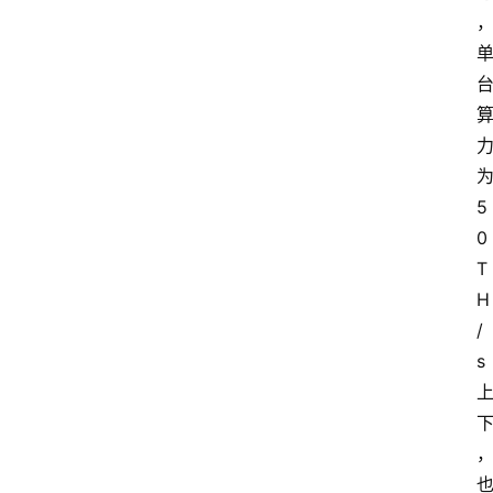
5
0
T
H
/
s