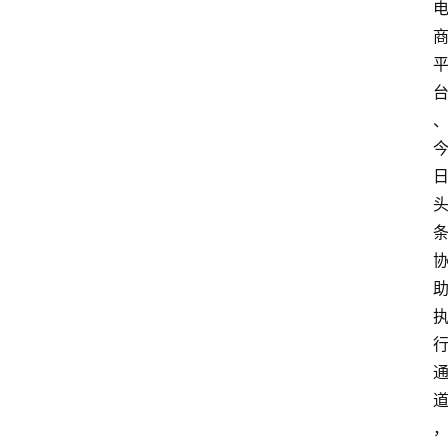
首
页
快
讯
行
情
专
题
登录
注册
专