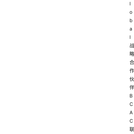
l
o
b
a
l
B
C
A
C