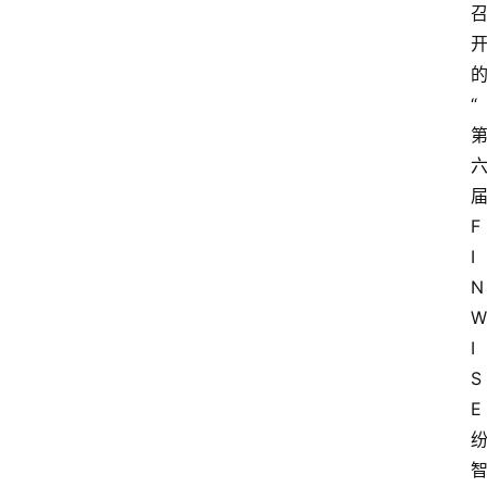
“
F
I
N
W
I
S
E