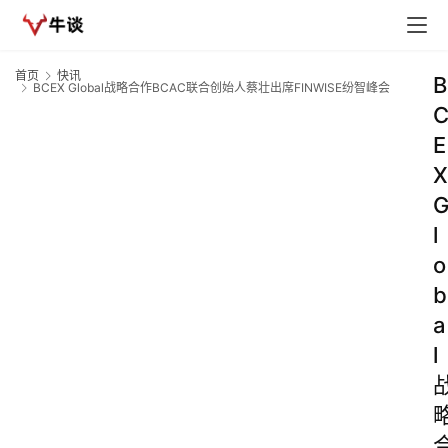
首页
快讯
B
BCEX Global战略合作BCAC联合创始人蔡壮出席FINWISE纷智峰会
E
X
l
o
b
a
l