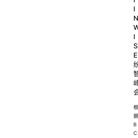
I
I
S
E
B
C