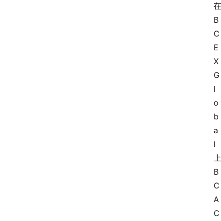
B
C
E
X 
G
l
o
b
a
l
B
C
A
C