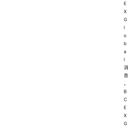
E
X 
G
l
o
b
a
l
B
C
E
X 
G