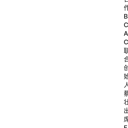
B
A
F