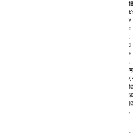
¥
0
.
2
6