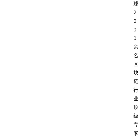
专
2
题
0
登录
注册
0
专
0
栏
问
答
导
航