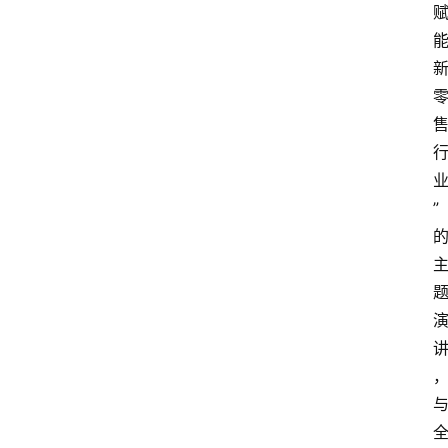
”
首
页
快
讯
行
情