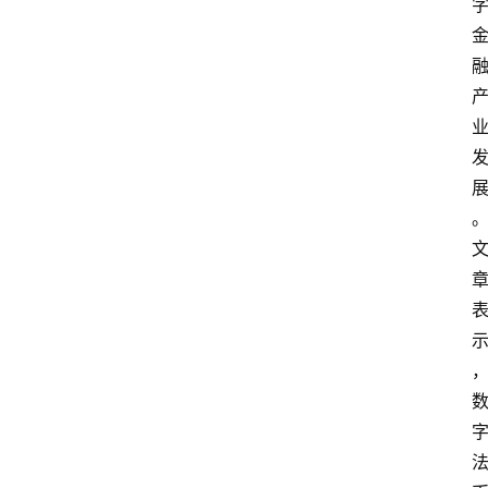
专
题
登录
注册
专
栏
问
答
导
航