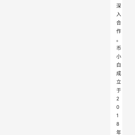
深
入
合
作
。 
币
小
白
成
立
于
2
0
1
8
年