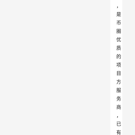
，
是
币
圈
优
质
的
项
目
方
服
务
商
，
已
有