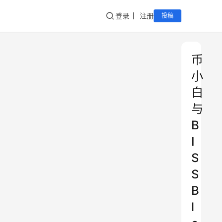
登录
注册
投稿
币
小
白
与
B
I
S
S
B
l