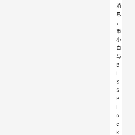
消
息
，
币
小
白
与
B
I
S
S 
B
l
o
c
k