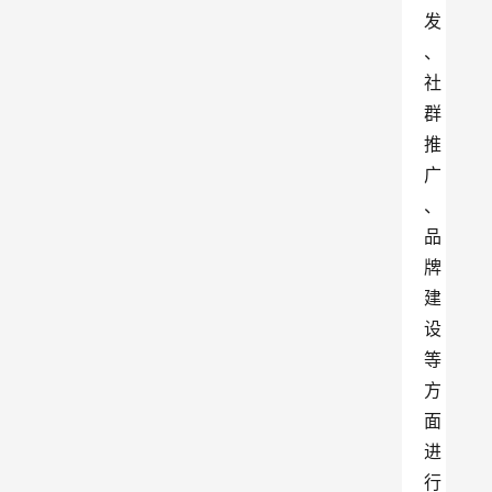
发
、
社
群
推
广
、
品
牌
建
设
等
方
面
进
行