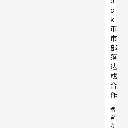
o
c
k
币
市
部
落
达
成
合
作
据
官
方