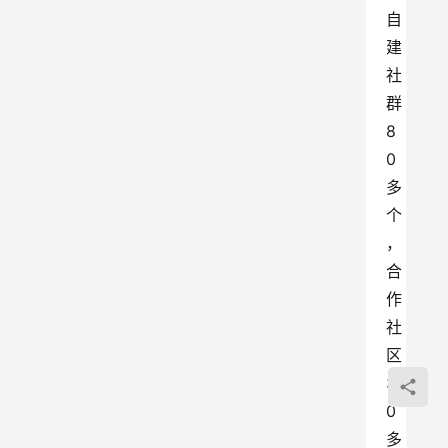
自
建
社
群
8
0
多
个
，
合
作
社
区
3
0
多