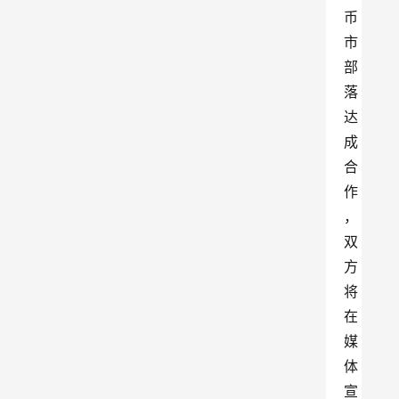
币
市
部
落
达
成
合
作
，
双
方
将
在
媒
体
宣