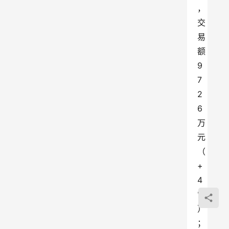
，
交
易
额
9
7
2
6
万
元
（
+
4
%
）
；