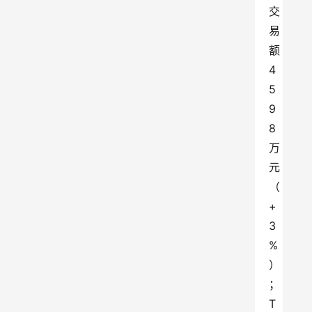
交
易
额
4
5
9
8
万
元
（
+
3
%
）
；
T