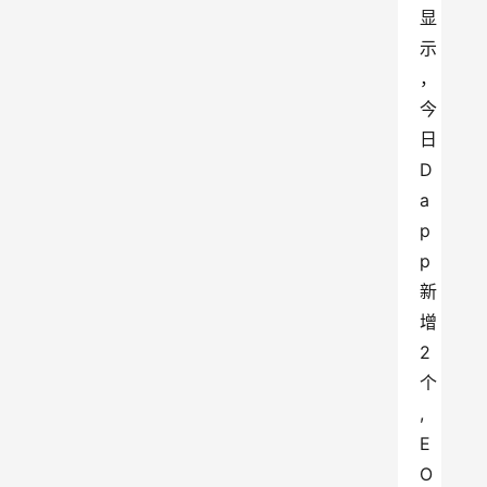
显
示
，
今
日
D
a
p
p
新
增
2
个
,
E
O