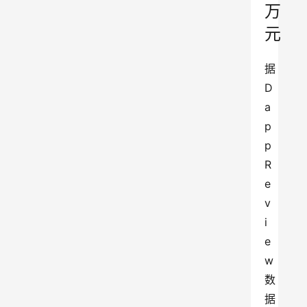
万
元
据
D
a
p
p
R
e
v
i
e
w
数
据