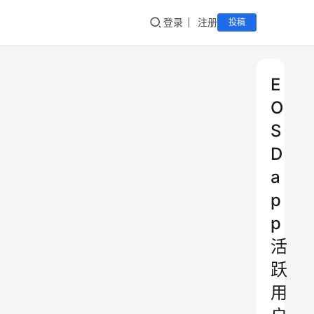
登录
注册
投稿
E
O
S
D
a
p
p
活
跃
用