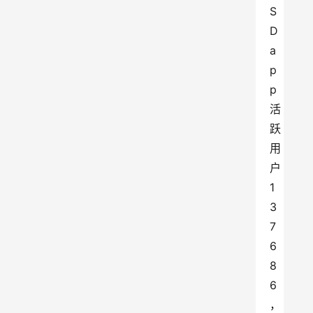
S 
D
a
p
p
活
跃
用
户
1
3
7
6
8
6
，