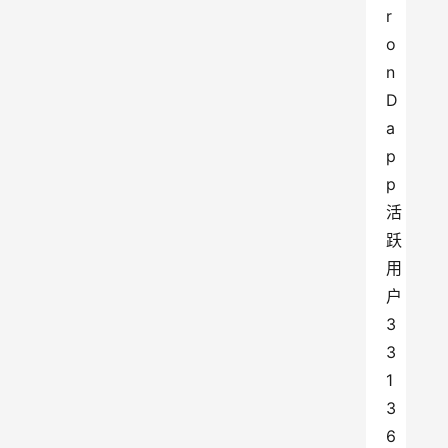
r
o
n 
D
a
p
p
活
跃
用
户
3
3
1
3
6