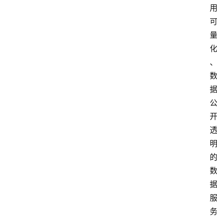
首
页
快
讯
行
情
专
题
登录
注册
专
栏
问
答