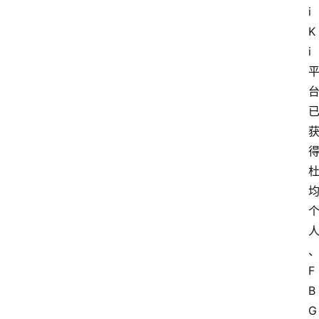
i
K
i
F
B
G