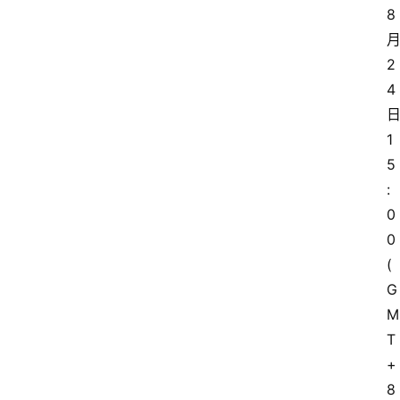
8
2
4
1
5
:
0
0
(
G
M
T
+
8