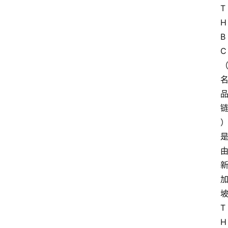
T
H
B
C
T
H