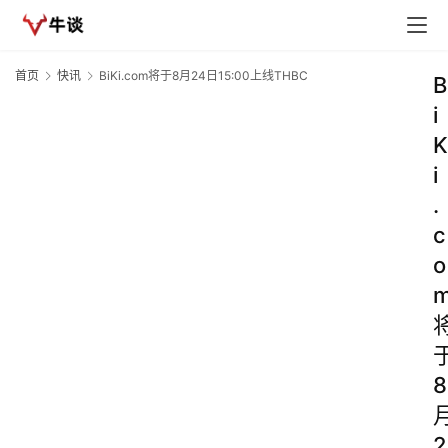
首页
快讯
BiKi.com将于8月24日15:00上线THBC
B
i
K
i
.
c
o
8
2