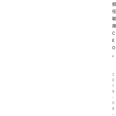
C
E
O
2
0
1
9
-
0
8
-