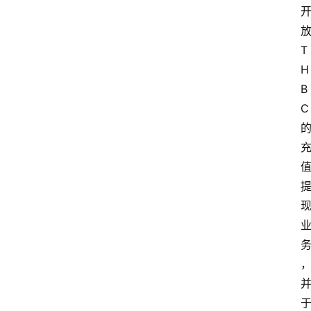
T
H
B
C