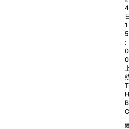
4
1
5
:
0
0
T
B