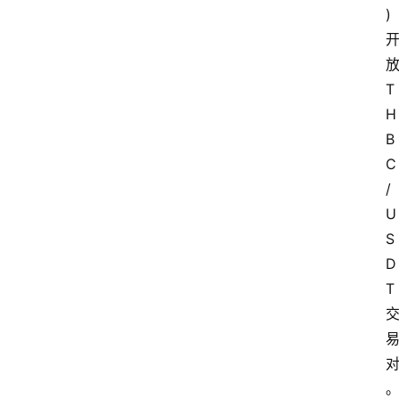
)
T
H
B
C
/
U
S
D
T
。