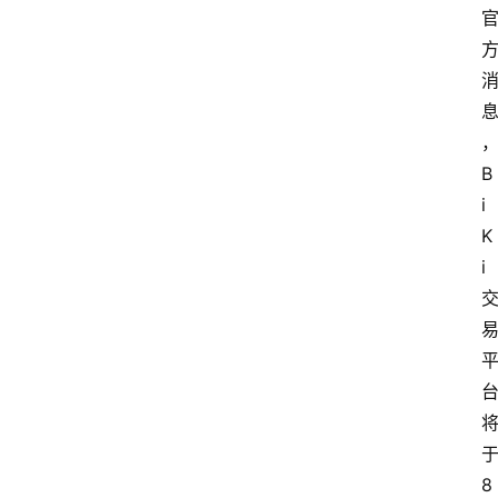
B
i
K
i
8