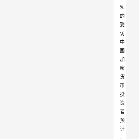
%
的
受
访
中
国
加
密
货
币
投
资
者
预
计
，