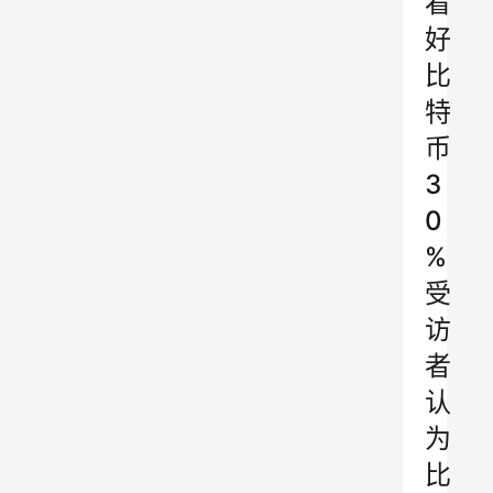
看
好
比
特
币
3
0
%
受
访
者
认
为
比