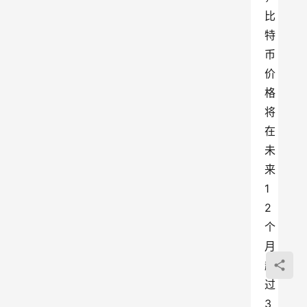
比
特
币
价
格
将
在
未
来
1
2
个
月
超
过
3