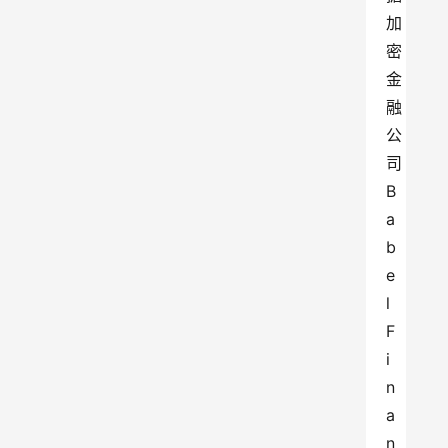
加
密
金
融
公
司
B
a
b
e
l
F
i
n
a
n