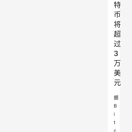
特
币
将
超
过
3
万
美
元
据
B
i
t
c