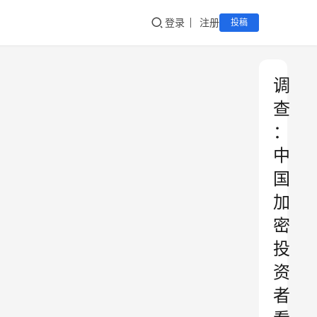
登录
注册
投稿
调
查
：
中
国
加
密
投
资
者