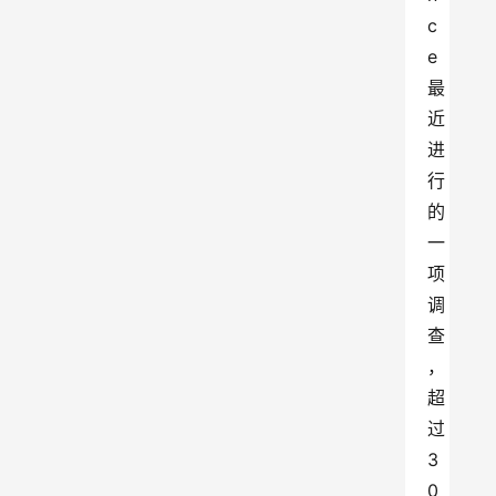
c
e
最
近
进
行
的
一
项
调
查
，
超
过
3
0