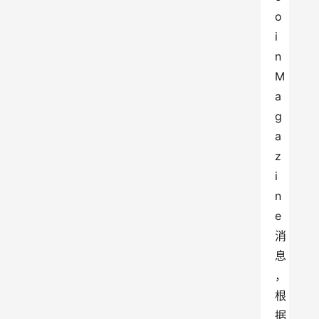
o
i
n 
M
a
g
a
z
i
n
e 
消
息
，
根
据