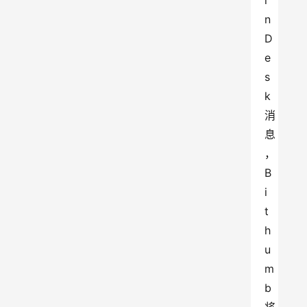
i
n
D
e
s
k 
消
息
，
B
i
t
h
u
m
b