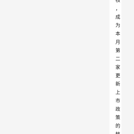
核
，
成
为
本
月
第
二
家
更
新
上
市
政
策
的