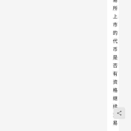
易
所
上
市
的
代
币
是
否
有
资
格
继
续
交
易