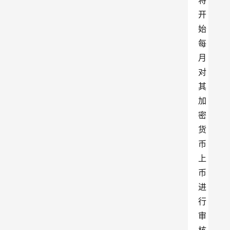
将
开
始
每
月
对
其
加
密
货
币
上
币
进
行
审