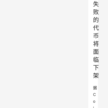
失
败
的
代
币
将
面
临
下
架
据
C
o