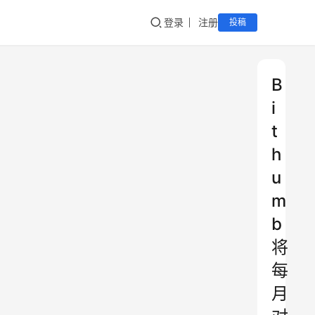
登录
注册
投稿
B
i
t
h
u
m
b
将
每
月