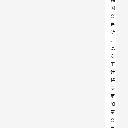
韩
国
交
易
所
。
此
次
审
计
将
决
定
加
密
交