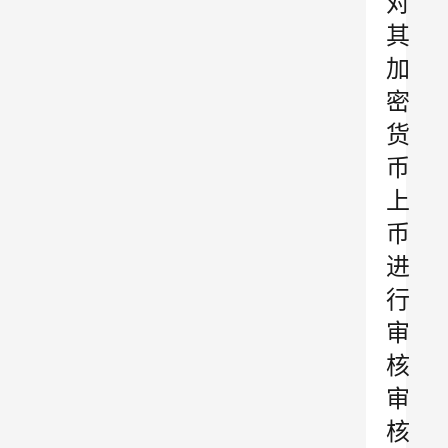
对
其
加
密
货
币
上
币
进
行
审
核
审
核