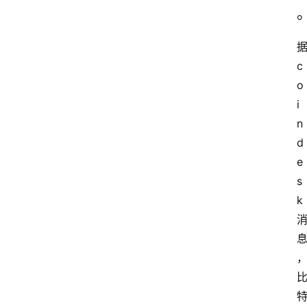
c
o
i
n
d
e
s
k