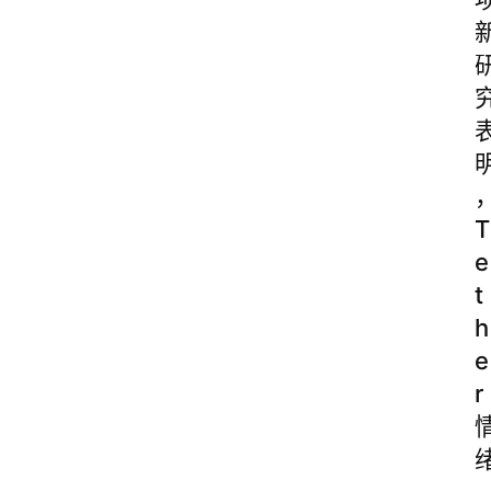
T
e
t
h
e
r