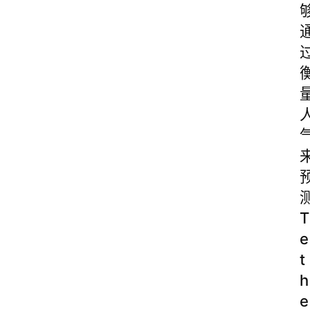
T
e
t
h
e