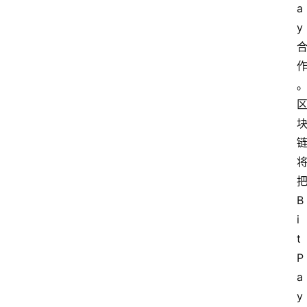
a
y
B
i
t
P
a
y