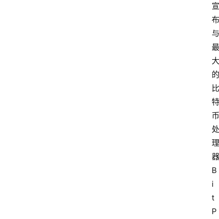
B
i
t
P