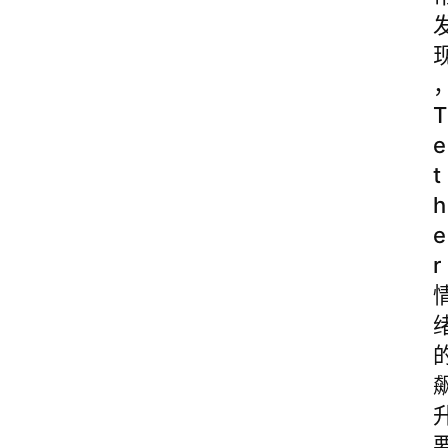
T
e
t
h
e
r