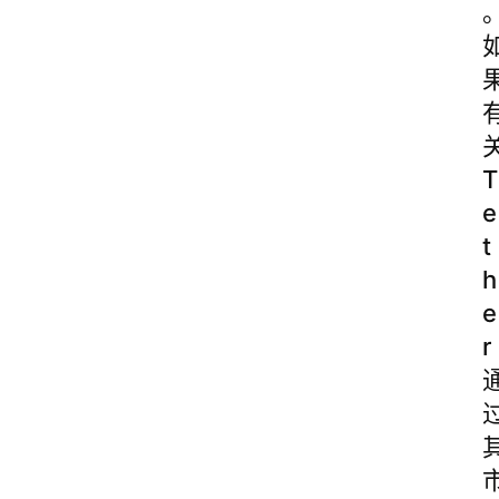
T
e
t
h
e
r