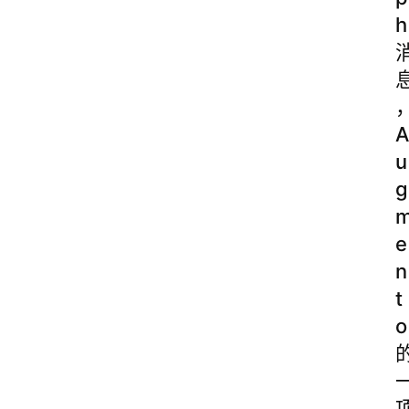
h
A
u
g
e
n
t
o