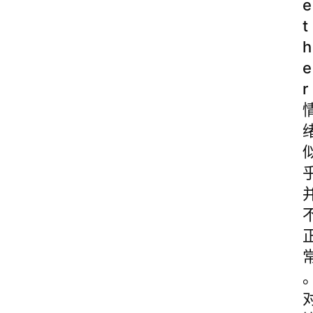
e
t
h
e
r