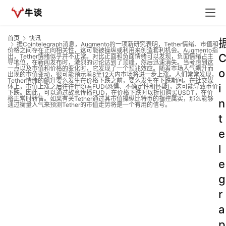
首页
快讯
据Cointelegraph消息，Augmento的一项新研究表明，Tether情绪、市值和
价格之间存在正向相关性，这可能被操纵或利用来创造套利机会。Augmento指
出，Tether情绪似乎并不正常。对比正面和负面情绪可以发现，负面情绪占主
导地位，在新闻发布时，激烈的讨论达到了顶峰，然后迅速消失。当考虑到这
一点以及市值和价格的变化时，它发现了一个预兆效应。随着市场人气飙升而
o
出现的市值变动，很可能预示着8至12天内市场将进一步上涨。人们常常发现，
Tether情绪的飙升要么发生在价格下跌之前，要么发生在下跌期间。在社交媒
i
体上，市值上涨之后往往伴随着FUD(恐惧、不确定性和怀疑)，这可能导致币价
下跌。因此，可以通过故意传播FUD，在价格下跌时以折扣购买USDT，在价
格正常时转售。如果有关Tether通过其市值操纵比特币的指控属实，那么能够
n
通过衡量人气来预测Tether的市值走势将是一个有用的信号。
t
e
l
e
g
r
a
p