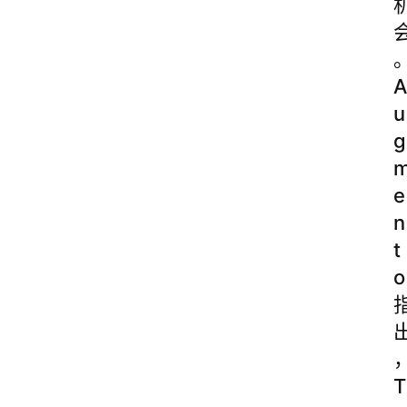
A
u
g
e
n
t
o
T