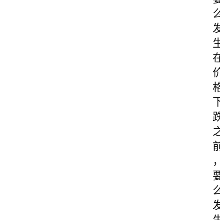
首
页
快
讯
行
情
专
题
登录
注册
专
栏
问
答