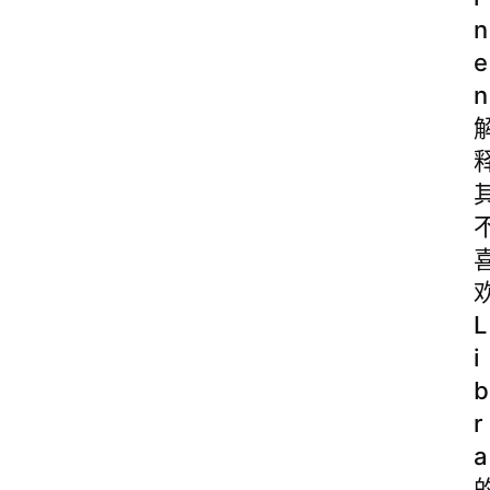
n
e
n
L
i
b
r
a