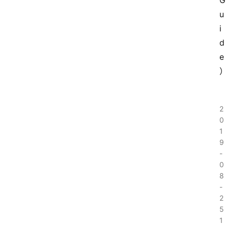
G
u
专
i
题
d
登录
注册
e
专
栏
问
2
答
0
1
导
9
航
-
0
8
-
2
5
1