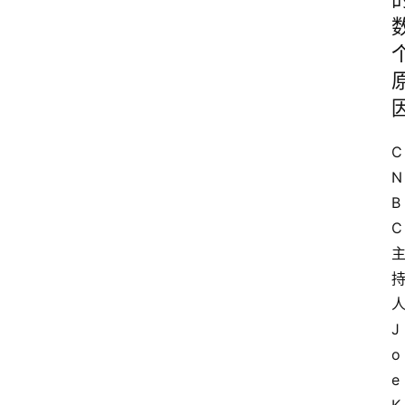
C
N
B
C
J
o
e 