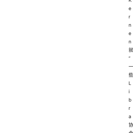
K
e
r
n
e
n
“
L
i
b
r
a