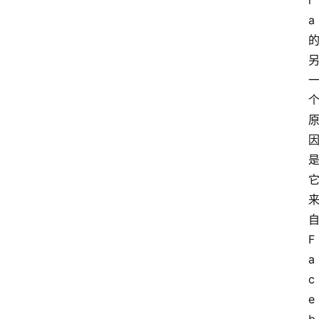
r
a
F
a
c
e