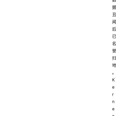
。
K
e
r
n
e