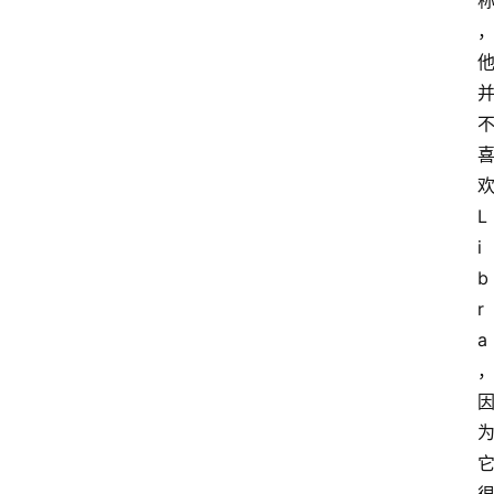
L
i
b
r
a