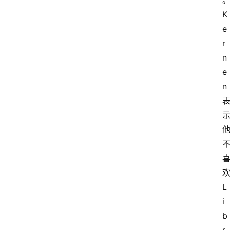
K
e
r
n
e
n
L
i
b