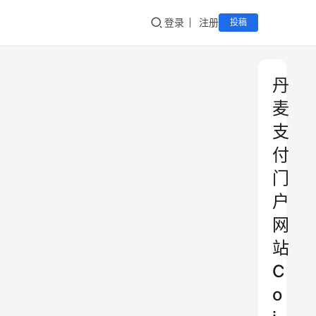
登录
注册
投稿
丹
麦
支
付
门
户
网
站
C
o