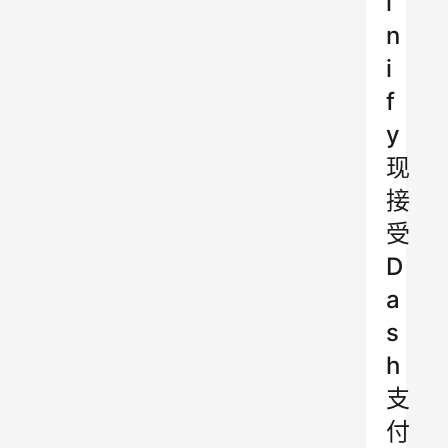
i
n
i
f
y
现
接
受
D
a
s
h
支
付