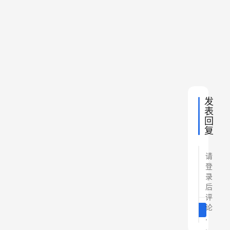
特
币
E
T
F
获
批
发
表
回
复
请
登
录
后
评
论
提交
登录
后
.
.