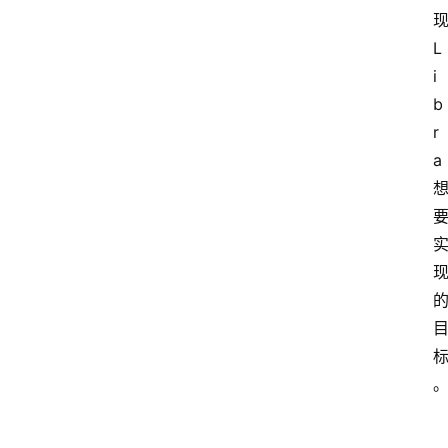
L
i
b
r
a