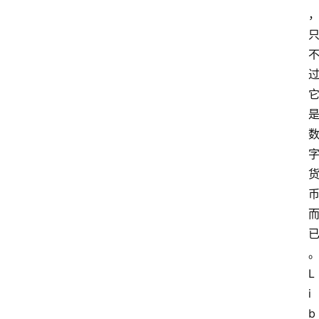
L
i
b