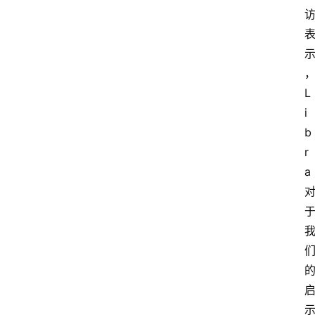
L
i
b
r
a