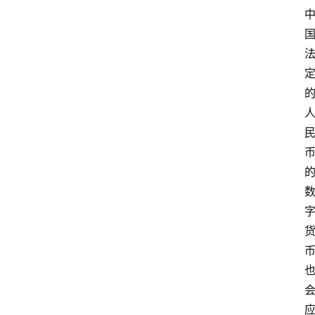
首
页
快
讯
行
情
专
题
登录
注册
专
栏