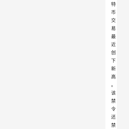
特
币
交
易
最
近
创
下
新
高
。
该
禁
令
还
禁