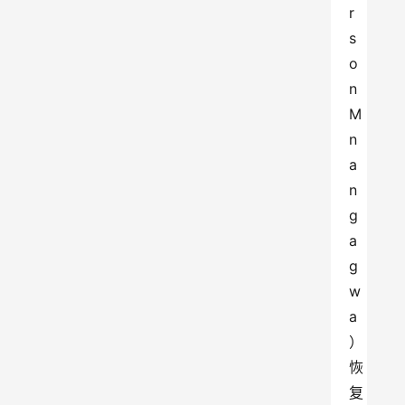
r
s
o
n 
M
n
a
n
g
a
g
w
a
）
恢
复