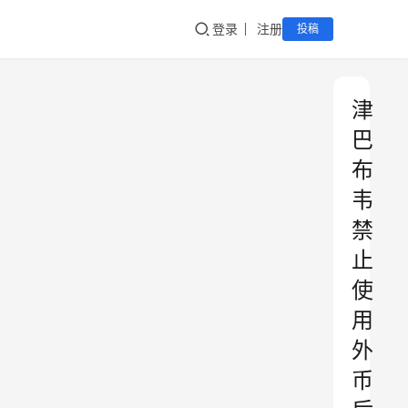
登录
注册
投稿
津
巴
布
韦
禁
止
使
用
外
币