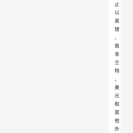
止
以
英
镑
、
南
非
兰
特
、
美
元
和
其
他
外