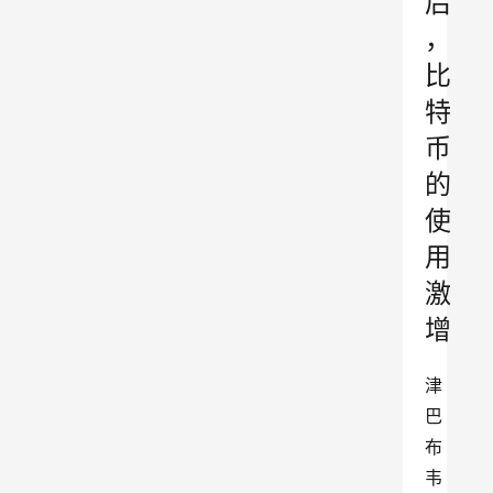
后
，
比
特
币
的
使
用
激
增
津
巴
布
韦