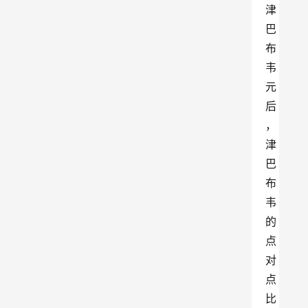
津
巴
布
韦
元
后
，
津
巴
布
韦
的
点
对
点
比