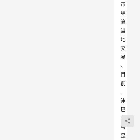
币
结
算
当
地
交
易
。
目
前
，
津
巴
布
韦
是