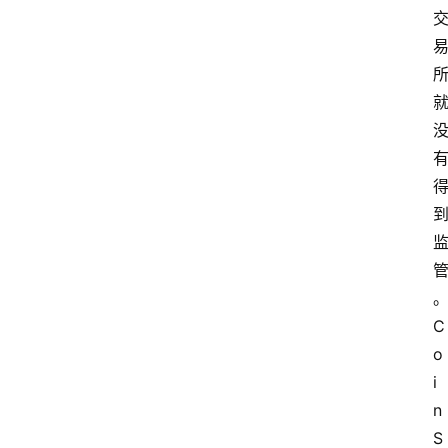
C
o
i
n
S