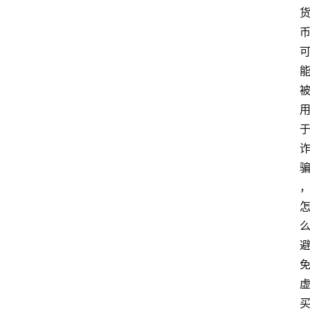
首
页
快
讯
行
情
专
题
登录
注册
专
栏