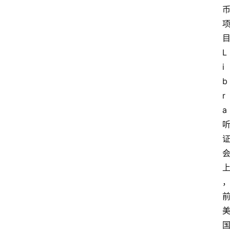
L
i
b
r
a