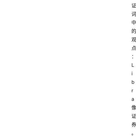
L
i
b
r
a