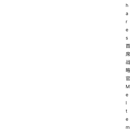
h
a
r
e
s
M
e
l
t
e
m 