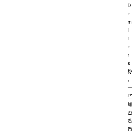
D
e
m
i
r
o
r
s