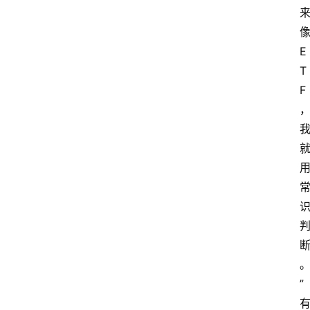
E
T
F
”