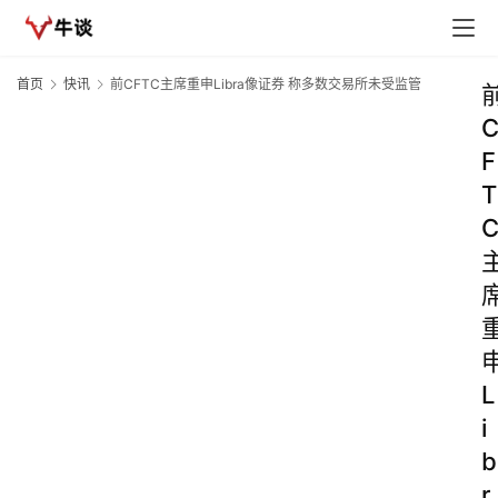
首页
快讯
前CFTC主席重申Libra像证券 称多数交易所未受监管
F
T
L
i
b
r