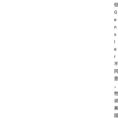
G
e
n
s
l
e
r