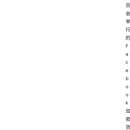
F
a
c
e
b
o
o
k