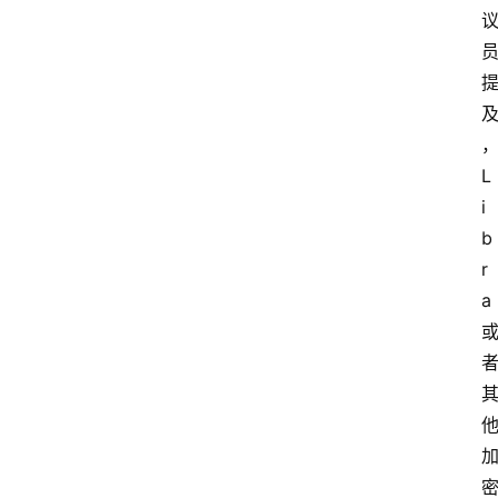
L
i
b
r
a