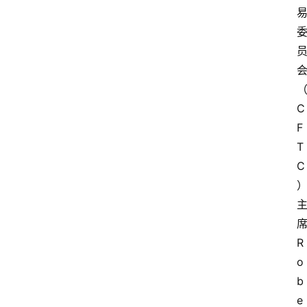
C
F
T
C
R
o
b
e