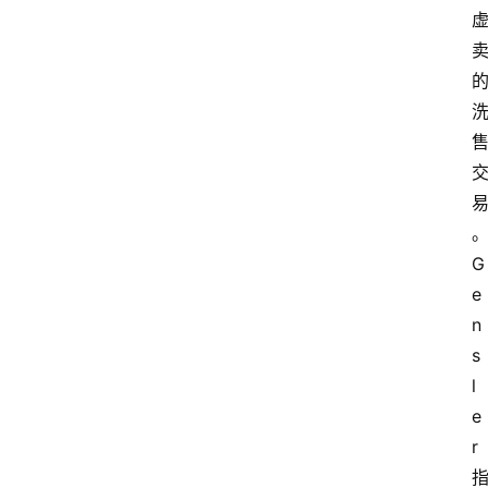
问
答
导
航
G
e
n
s
l
e
r