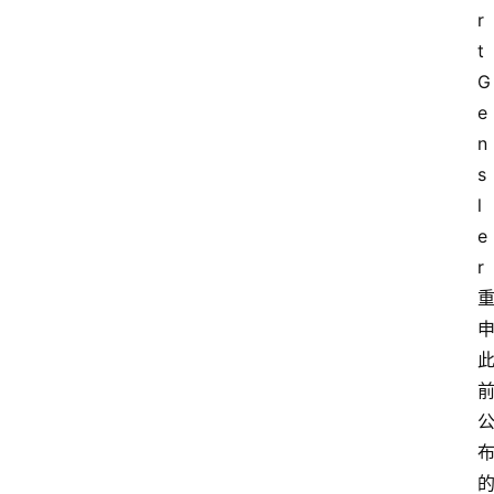
r
t 
G
e
n
s
l
e
r