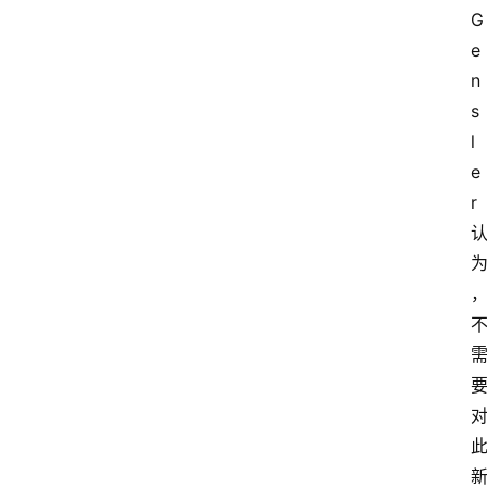
G
e
n
s
l
e
r