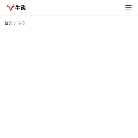
首页
空投
N
A
M
20
T
03
B
资
T