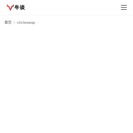
首页
circleswap
c
H
首
20
页
资
C
快
讯
H
20
D
行
资
情
专