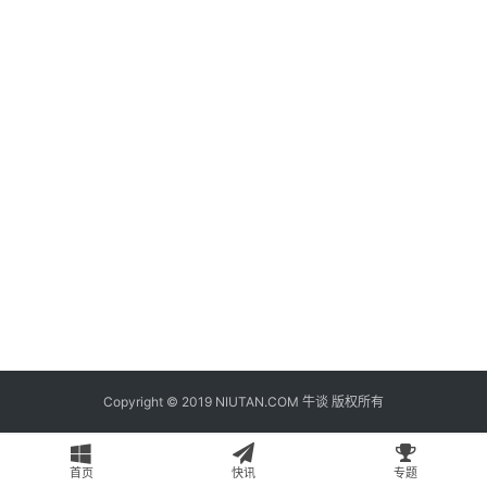
题
登录
注册
专
栏
问
答
导
航
Copyright © 2019 NIUTAN.COM 牛谈 版权所有
首页
快讯
专题