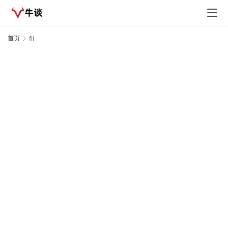
首页
fil
fi
T
M
首
F
20
页
13
资
快
讯
I
行
情
专