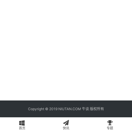
题
登录
注册
专
栏
问
答
导
航
Copyright © 2019 NIUTAN.COM 牛谈 版权所有
首页
快讯
专题