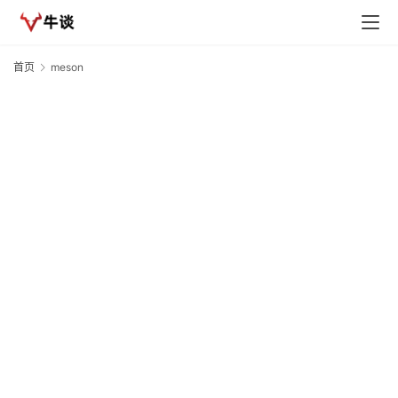
首页
meson
m
估
D
首
20
页
m
19
资
n
快
讯
行
情
专