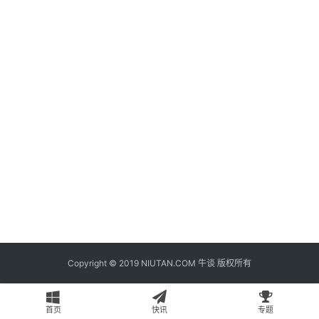
题
登录
注册
专
栏
问
答
导
航
Copyright © 2019 NIUTAN.COM 牛谈 版权所有
首页
快讯
专题