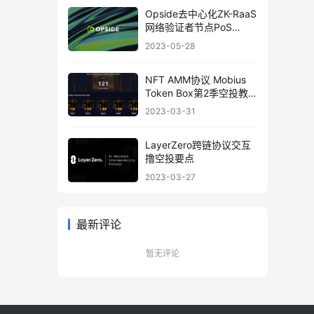
Opside去中心化ZK-RaaS
网络验证者节点PoS
Validators搭建喂饭教程
2023-05-28
NFT AMM协议 Mobius
Token Box第2季空投教
程
2023-03-31
LayerZero跨链协议交互
撸空投要点
2023-03-27
最新评论
暂无评论