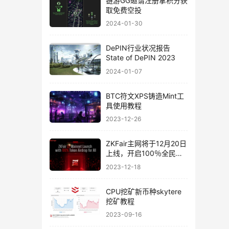
链游GG邀请注册拿积分获
取免费空投
2024-01-30
DePIN行业状况报告
State of DePIN 2023
2024-01-07
BTC符文XPS铸造Mint工
具使用教程
2023-12-26
ZKFair主网将于12月20日
上线，开启100％全民空
投
2023-12-18
CPU挖矿新币种skytere
挖矿教程
2023-09-16