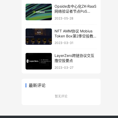
Opside去中心化ZK-RaaS
网络验证者节点PoS
Validators搭建喂饭教程
2023-05-28
NFT AMM协议 Mobius
Token Box第2季空投教
程
2023-03-31
LayerZero跨链协议交互
撸空投要点
2023-03-27
最新评论
暂无评论