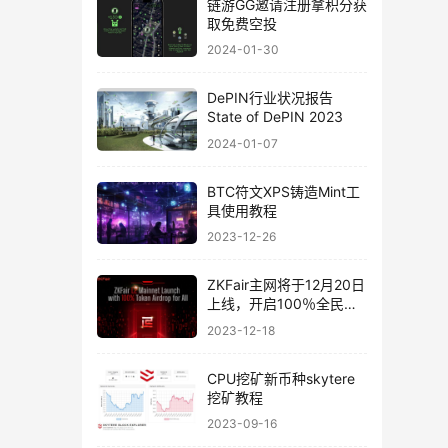
链游GG邀请注册拿积分获
取免费空投
2024-01-30
DePIN行业状况报告
State of DePIN 2023
2024-01-07
BTC符文XPS铸造Mint工
具使用教程
2023-12-26
ZKFair主网将于12月20日
上线，开启100％全民空
投
2023-12-18
CPU挖矿新币种skytere
挖矿教程
2023-09-16