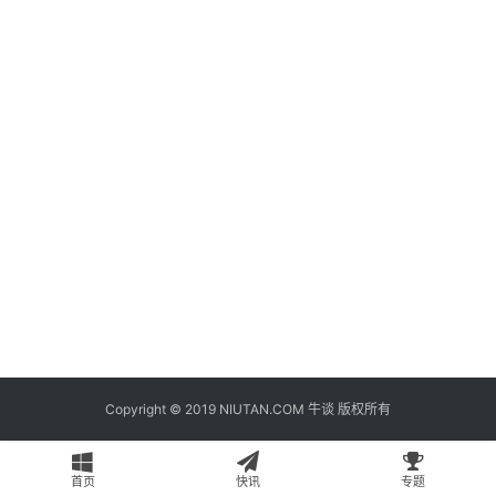
题
登录
注册
专
栏
问
答
导
航
Copyright © 2019 NIUTAN.COM 牛谈 版权所有
首页
快讯
专题