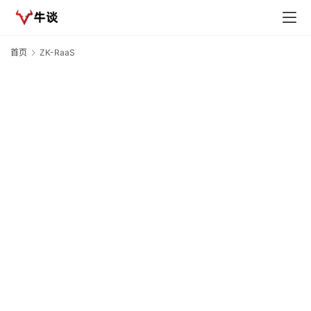
首页
ZK-RaaS
Z
R
首
页
快
讯
行
情
专