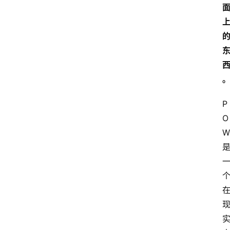
P
O
W