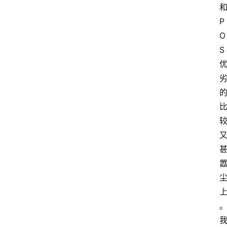
P
O
S