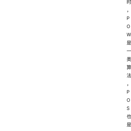
P
O
W
P
O
S