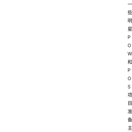
首
页
P
O
快
W
讯
P
行
O
情
S
专
题
登录
注册
专
栏