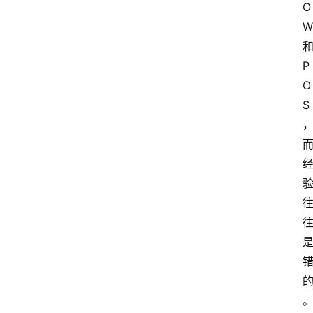
O
W
P
O
S