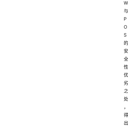
W
P
O
S