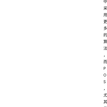
P
O
S