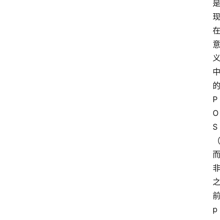
P
O
S
p