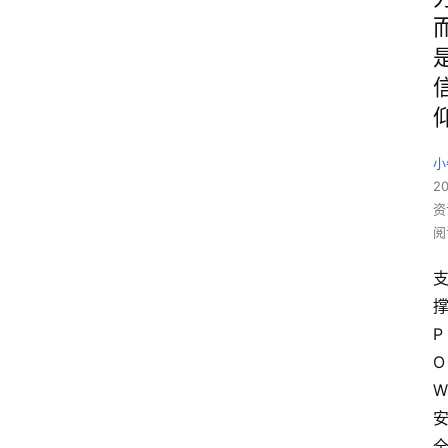
小
20
资
阅
P
O
W