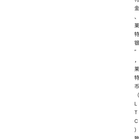
”
L
T
C