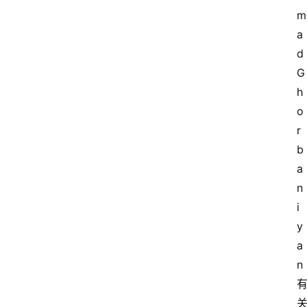
m
a
d 
G
h
o
r
b
a
n
i
y
a
n 