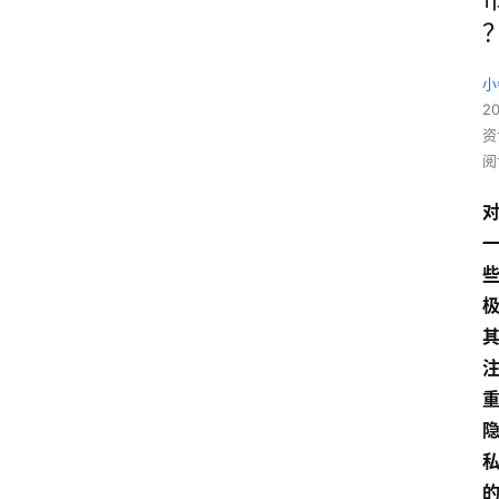
小
20
资
阅