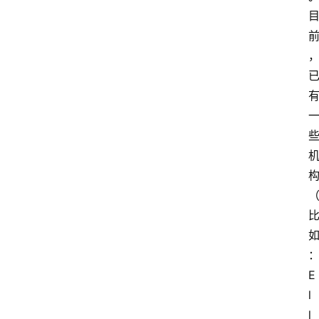
E
l
l