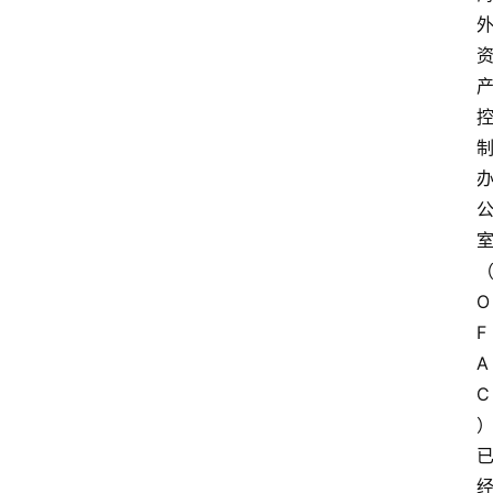
O
F
A
C