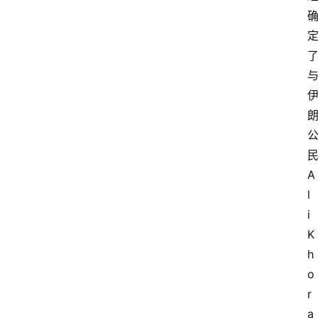
民
A
l
i 
K
h
o
r
a