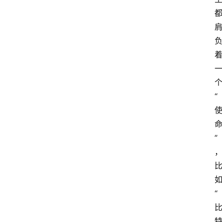
“
”
“