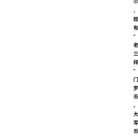
首
页
“
快
讯
”
行
情
专
题
登录
注册
专
栏