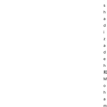
s
h
a
d
i
z
a
d
e
h 
和
M
o
h
a
m