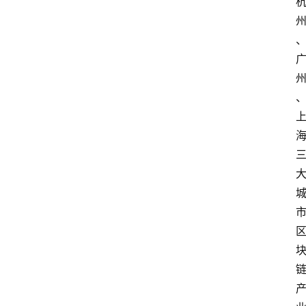
首
页
快
讯
行
情
专
题
登录
注册
专