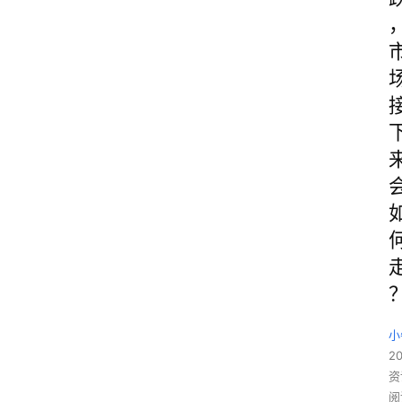
小
20
资
阅