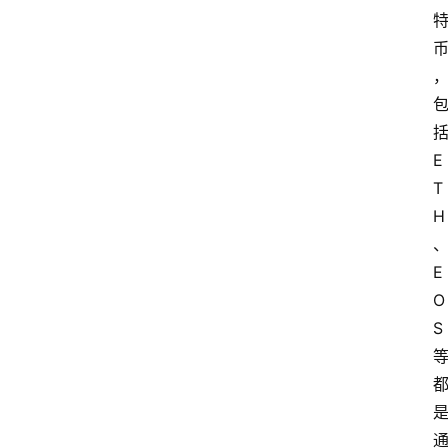
E
T
H
E
O
S