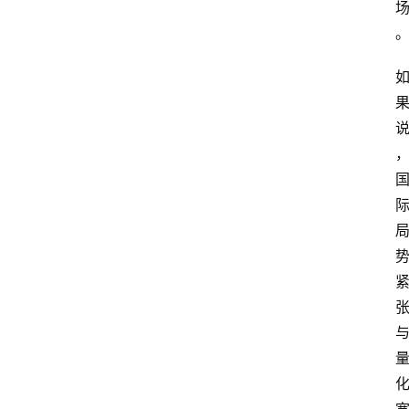
首
页
快
讯
行
情
专
题
登录
注册
专
栏