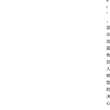
e
r
首
”
页
快
讯
行
情
专
题
登录
注册
专
栏