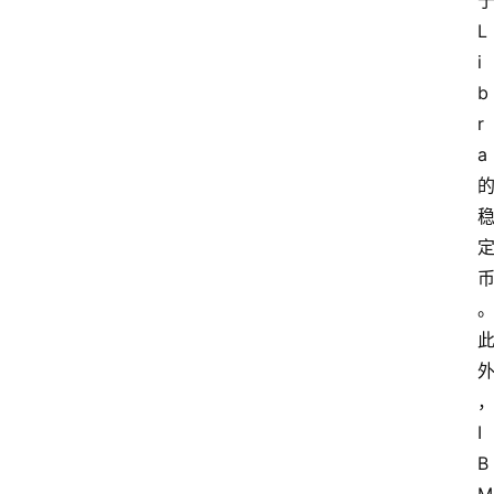
于
L
i
b
r
a 
I
B