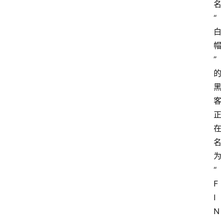
“
”
“
F
I
N