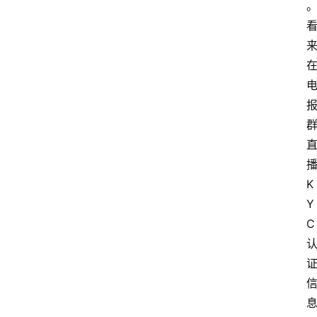
K
Y
C