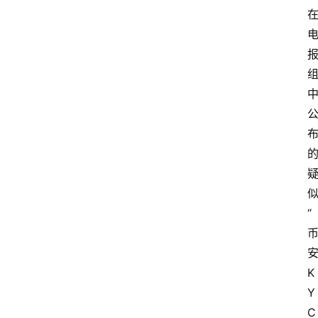
“
K
Y
C