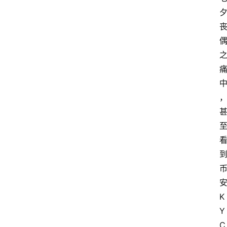
K
Y
C