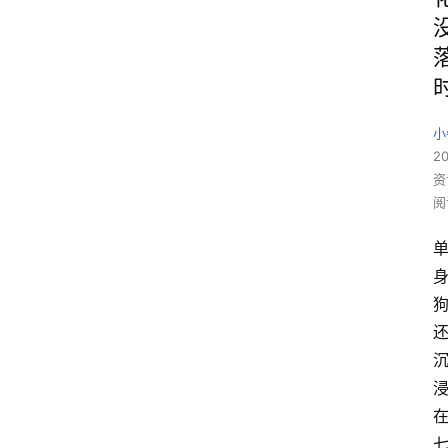
小
20
资
阅