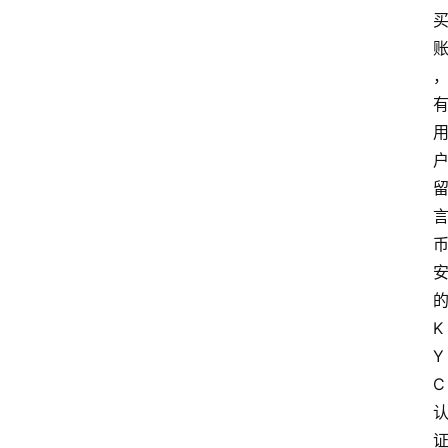
K
Y
C