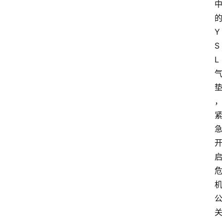
Y
S
L