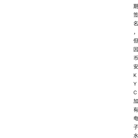
导
航
K
Y
C