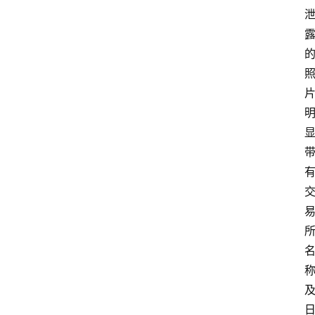
首
页
快
讯
行
情
专
题
登录
注册
专
栏
问
答