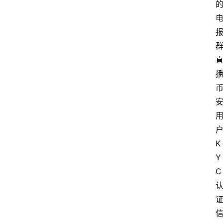
K
Y
C