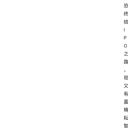
I
P
O