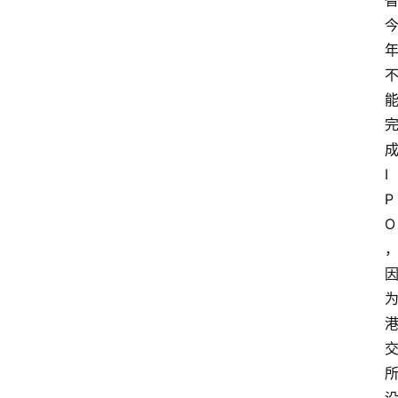
I
P
O