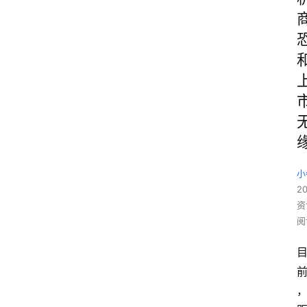
小
20
资
阅