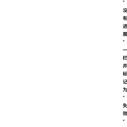
“
”
“
”