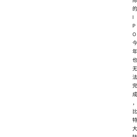
I
P
O