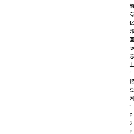
首
页
快
讯
“
行
情
专
题
”
登录
注册
P
专
2
栏
P