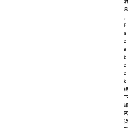
F
a
c
e
b
o
o
k