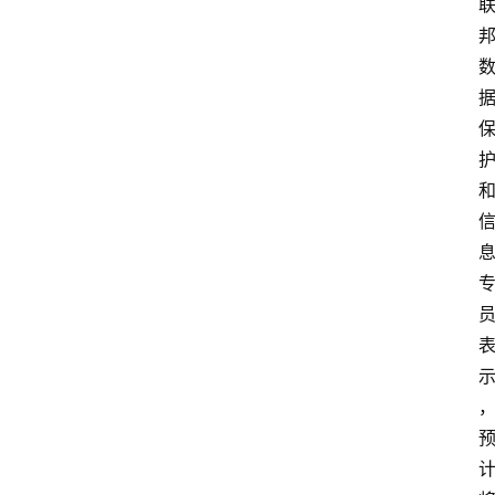
首
页
快
讯
行
情
专
题
登录
注册
专
栏