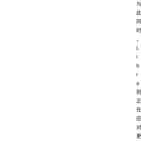
L
i
b
r
a