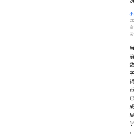
小
20
资
阅