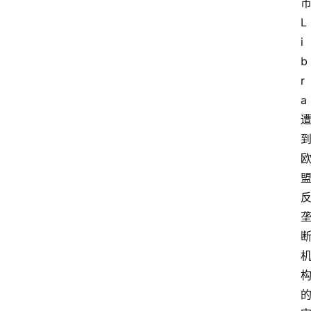
L
i
b
r
a