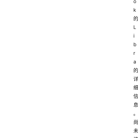
o
k
L
i
b
r
a