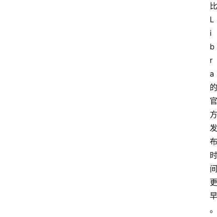
L
i
b
r
a