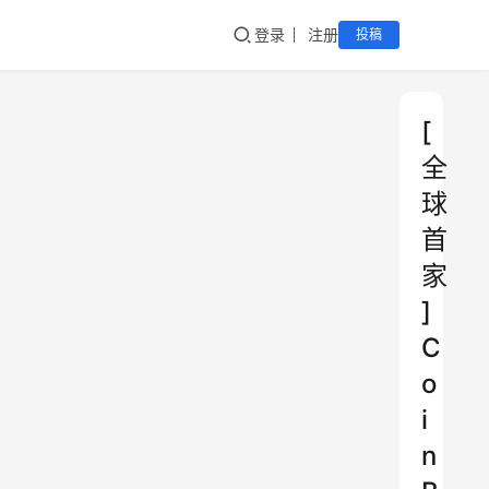
登录
注册
投稿
[
全
球
首
家
]
C
o
i
n