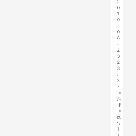
2
0
1
9
-
0
8
-
2
3
2
3
:
2
7
•
资
讯
•
阅
读
1
1