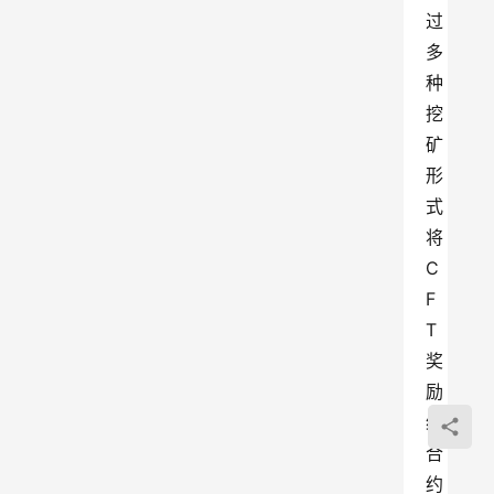
过
多
种
挖
矿
形
式
将
C
F
T
奖
励
给
合
约