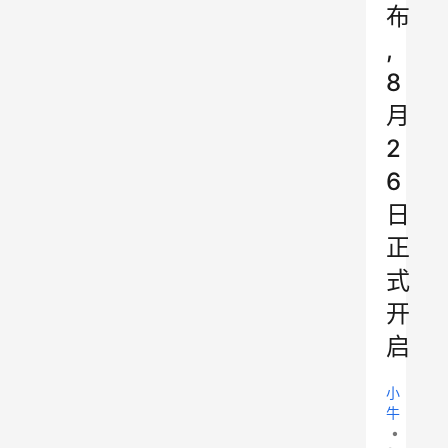
布
,
8
月
2
6
日
正
式
开
启
小
牛
•