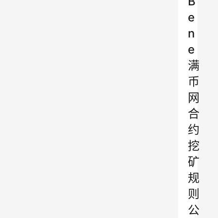
B
e
n
e
满
币
网
合
约
挖
矿
规
则
公