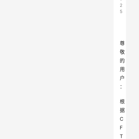
2
5
尊
敬
的
用
户
：
根
据
C
F
T