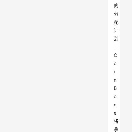
的
分
配
计
划
，
C
o
i
n
B
e
n
e
将
拿