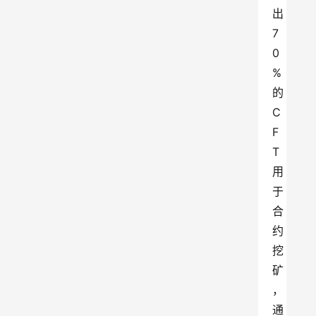
出
7
0
%
的
C
F
T
用
于
合
约
挖
矿
，
通