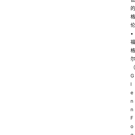
•
G
l
e
n
n 
F
o
g