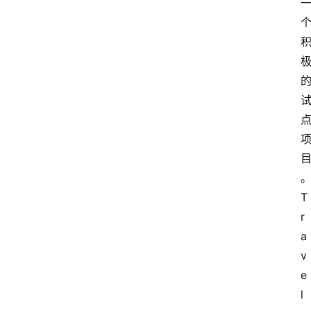
首
页
快
讯
行
T
情
r
a
专
v
题
e
登录
注册
l
专