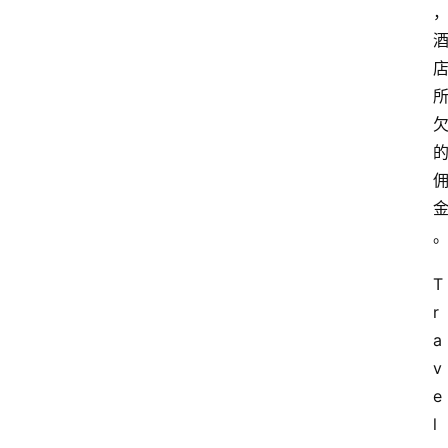
T
r
a
v
e
l