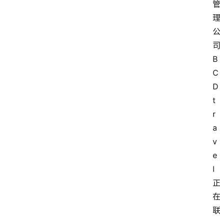
B
C
D 
t
r
a
v
e
l