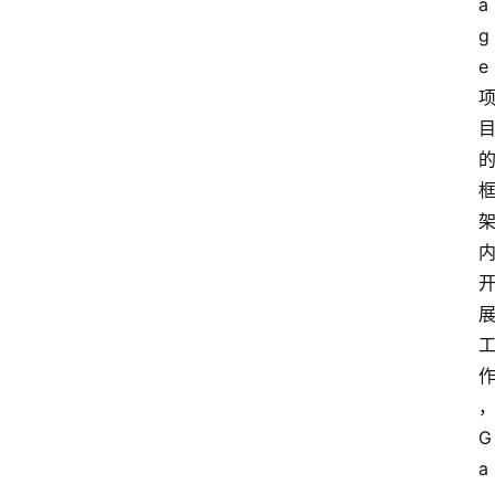
a
g
e
G
a