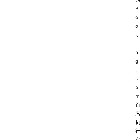
B
o
o
k
i
n
g
.
c
o
m