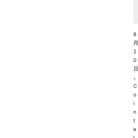
8
2
0
C
o
i
n
t
e
l