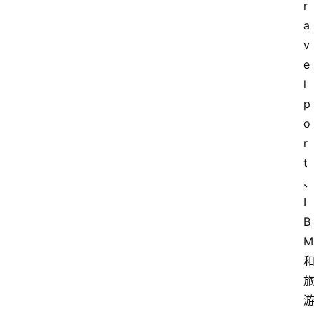
r
a
v
e
l
p
o
r
t
I
B
M