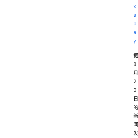
x
a
b
a
y
8
2
0