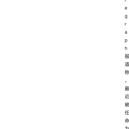
e
g
r
a
p
h