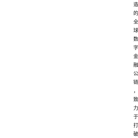
首
页
快
讯
行
情
专
题
登录
注册
专
栏