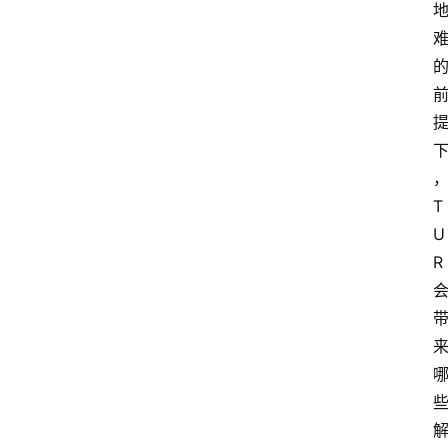
T
U
R