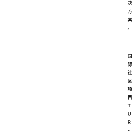
T
U
R
-