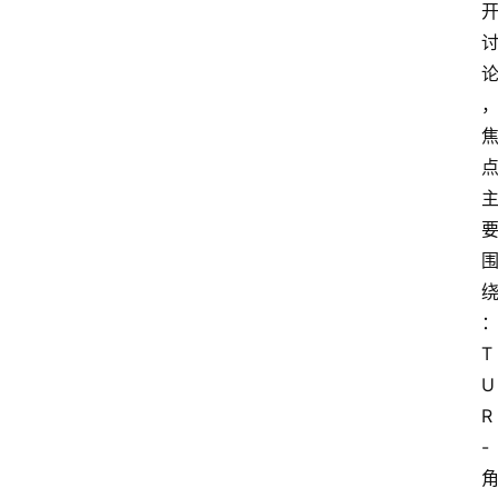
T
U
R
-