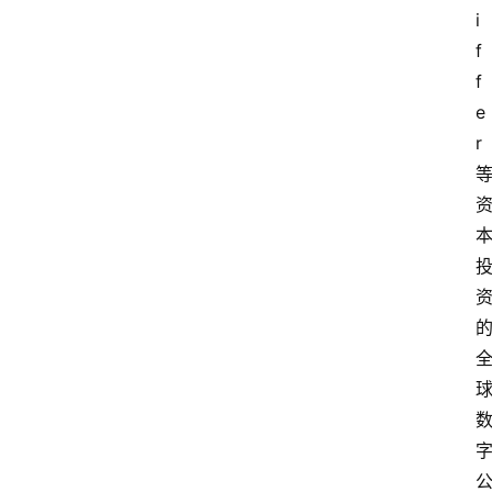
i
f
f
e
r