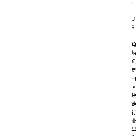
T
U
R
-