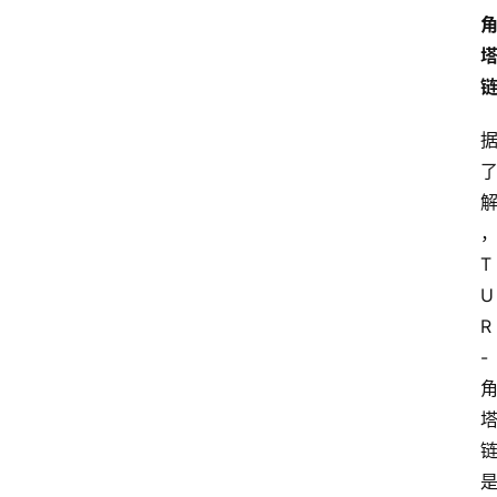
T
U
R
-