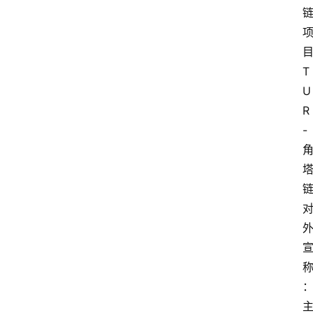
T
U
R
-