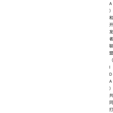
A
I
D
A