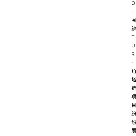
O
L
T
U
R
-