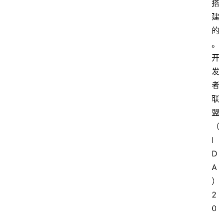
I
D
A
2
0