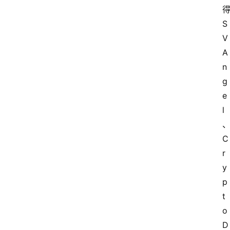
S
V 
A
n
g
e
l
C
r
y
p
t
o 
D