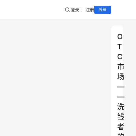
登录
注册
投稿
O
T
C
市
场
—
—
洗
钱
者