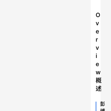
O
v
e
r
v
i
e
w
概
述
彭