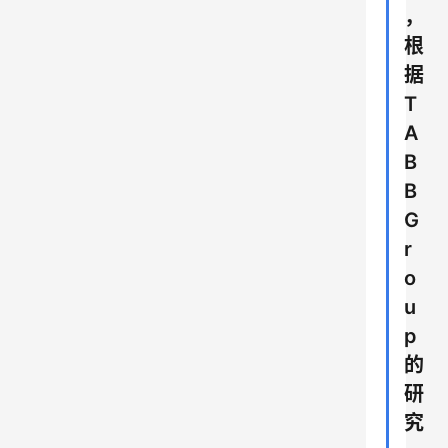
，
根
据
T
A
B
B
G
r
o
u
p
的
研
究