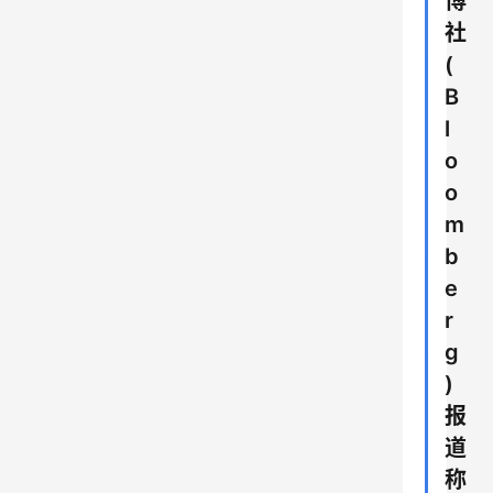
博
社
(
B
l
o
o
m
b
e
r
g
)
报
道
称