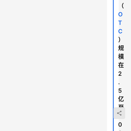
（
O
T
C
）
规
模
在
2
.
5
亿
至
3
0