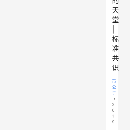
的
天
堂
|
标
准
共
识
币
公
子
•
2
0
1
9
-