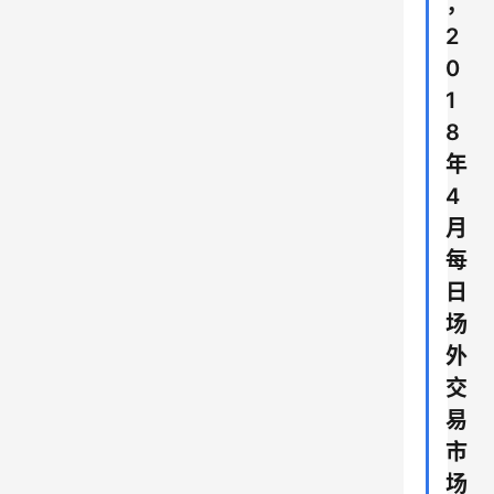
，
2
0
1
8
年
4
月
每
日
场
外
交
易
市
场