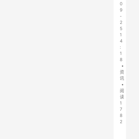
0
9
-
2
5
1
4
:
1
8
•
资
讯
•
阅
读
1
7
8
2