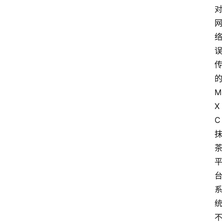
问
答
导
航
M
X
C