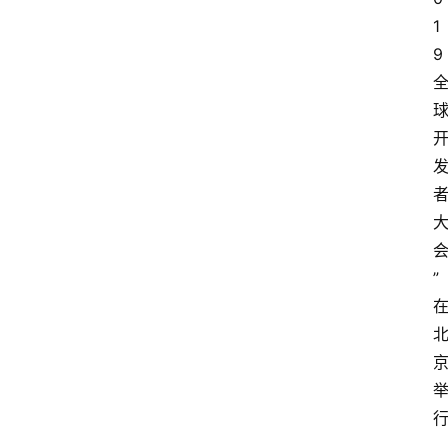
1
9
”