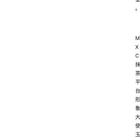
M
X
C