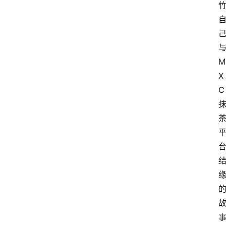
M
X
C