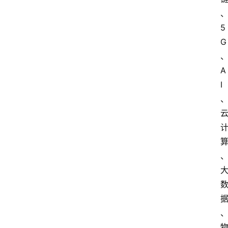
5
G
A
I