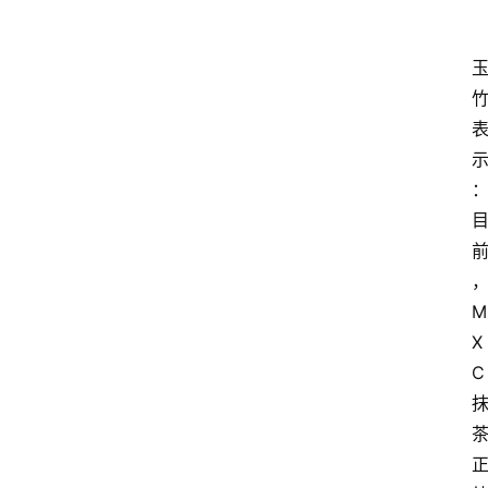
M
X
C