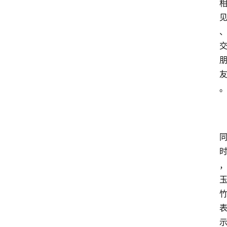
首
页
快
讯
行
情
专
题
登录
注册
专
栏