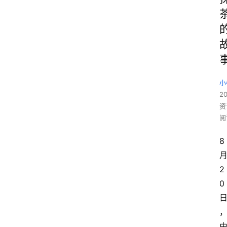
小
20
资
阅
8
2
0