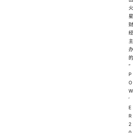
“
P
O
W
’
E
R 
2
0